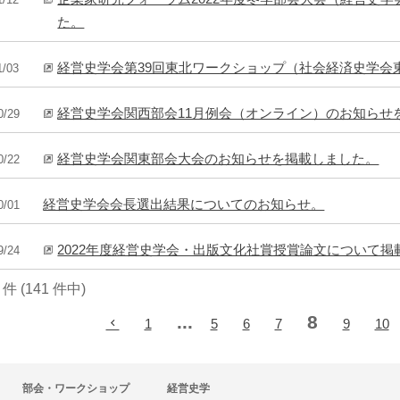
た。
経営史学会第39回東北ワークショップ（社会経済史学会
1/03
経営史学会関西部会11月例会（オンライン）のお知らせ
0/29
経営史学会関東部会大会のお知らせを掲載しました。
0/22
経営史学会会長選出結果についてのお知らせ。
0/01
2022年度経営史学会・出版文化社賞授賞論文について掲
9/24
0 件 (141 件中)
...
8
1
5
6
7
9
10
部会・ワークショップ
経営史学