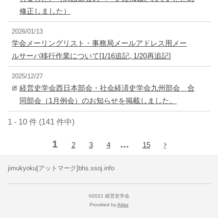
修正しました）
2026/01/13
学会メーリングリスト・事務局メールアドレス用メー
ルサーバ移行作業について[1/16追記, 1/20再追記]
2025/12/27
経営史学会西日本部会・社会経済史学会九州部会 合
同部会（1月例会）のお知らせを掲載しました。
1 - 10 件 (141 件中)
1
...
2
3
4
15
jimukyoku[アットマーク]bhs.ssoj.info
©2021 経営史学会
Provided by
Atlas